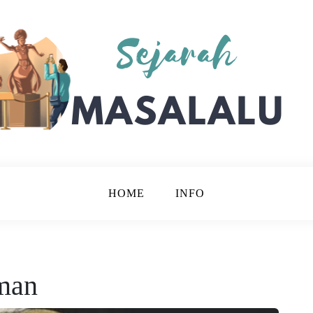
Bijak.
lalu
HOME
INFO
man