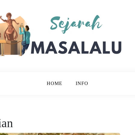
Bijak.
lalu
HOME
INFO
ian